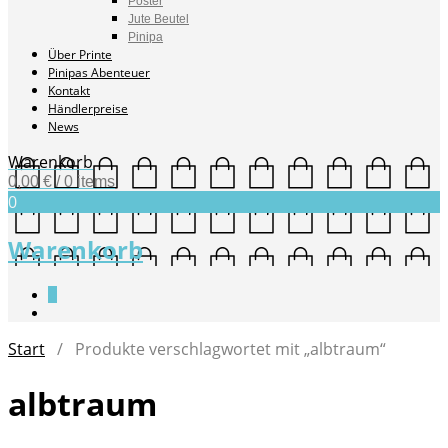
Poster
Jute Beutel
Pinipa
Über Printe
Pinipas Abenteuer
Kontakt
Händlerpreise
News
Warenkorb
0,00
€
/ 0 items
0
Warenkorb
0
Start
/ Produkte verschlagwortet mit „albtraum“
albtraum