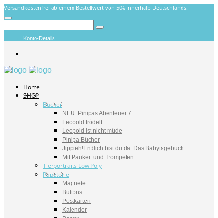
Versandkostenfrei ab einem Bestellwert von 50€ innerhalb Deutschlands.
Konto-Details
Home
SHOP
Bücher
NEU: Pinipas Abenteuer 7
Leopold trödelt
Leopold ist nicht müde
Pinipa Bücher
Jippieh!Endlich bist du da. Das Babytagebuch
Mit Pauken und Trompeten
Tierportraits Low Poly
Papeterie
Magnete
Buttons
Postkarten
Kalender