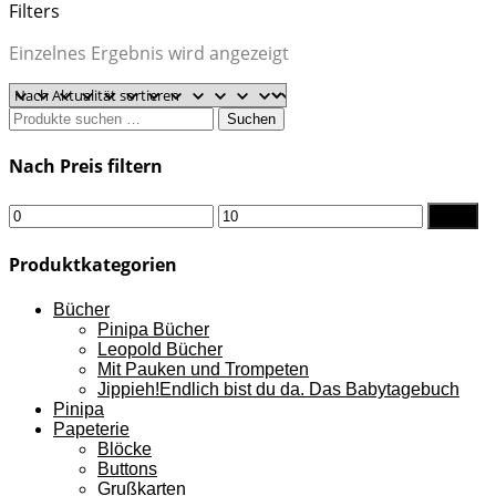
Filters
Einzelnes Ergebnis wird angezeigt
Suchen
Suchen
nach:
Nach Preis filtern
Min.
Max.
Filter
Preis
Preis
Produktkategorien
Bücher
Pinipa Bücher
Leopold Bücher
Mit Pauken und Trompeten
Jippieh!Endlich bist du da. Das Babytagebuch
Pinipa
Papeterie
Blöcke
Buttons
Grußkarten