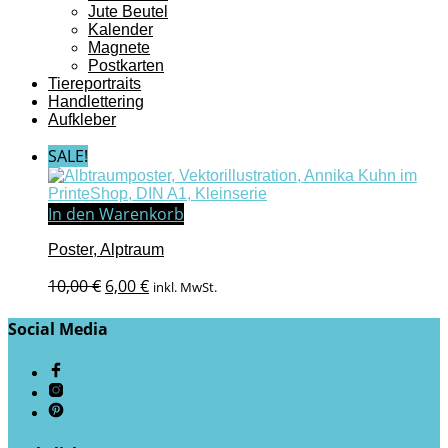
Jute Beutel
Kalender
Magnete
Postkarten
Tiereportraits
Handlettering
Aufkleber
SALE!
In den Warenkorb
Poster, Alptraum
Ursprünglicher
Aktueller
10,00
€
6,00
€
inkl. MwSt.
Preis
Preis
war:
ist:
Social Media
10,00 €
6,00 €.