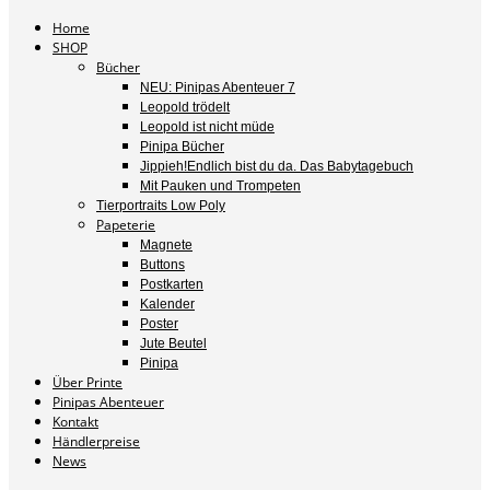
Home
SHOP
Bücher
NEU: Pinipas Abenteuer 7
Leopold trödelt
Leopold ist nicht müde
Pinipa Bücher
Jippieh!Endlich bist du da. Das Babytagebuch
Mit Pauken und Trompeten
Tierportraits Low Poly
Papeterie
Magnete
Buttons
Postkarten
Kalender
Poster
Jute Beutel
Pinipa
Über Printe
Pinipas Abenteuer
Kontakt
Händlerpreise
News