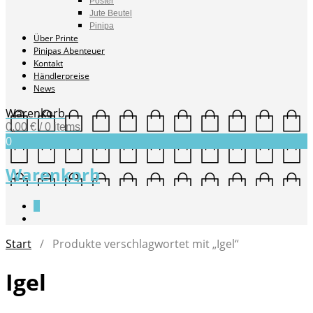
Poster
Jute Beutel
Pinipa
Über Printe
Pinipas Abenteuer
Kontakt
Händlerpreise
News
Warenkorb
0,00
€
/ 0 items
0
Warenkorb
0
Start
/ Produkte verschlagwortet mit „Igel“
Igel