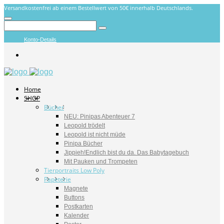
Versandkostenfrei ab einem Bestellwert von 50€ innerhalb Deutschlands.
Konto-Details
Home
SHOP
Bücher
NEU: Pinipas Abenteuer 7
Leopold trödelt
Leopold ist nicht müde
Pinipa Bücher
Jippieh!Endlich bist du da. Das Babytagebuch
Mit Pauken und Trompeten
Tierportraits Low Poly
Papeterie
Magnete
Buttons
Postkarten
Kalender