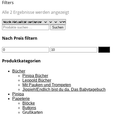
Filters
Nach
Alle 2 Ergebnisse werden angezeigt
Aktualität
sortiert
Suchen
Suchen
nach:
Nach Preis filtern
Min.
Max.
Filter
Preis
Preis
Produktkategorien
Bücher
Pinipa Bücher
Leopold Bücher
Mit Pauken und Trompeten
Jippieh!Endlich bist du da. Das Babytagebuch
Pinipa
Papeterie
Blöcke
Buttons
Grußkarten