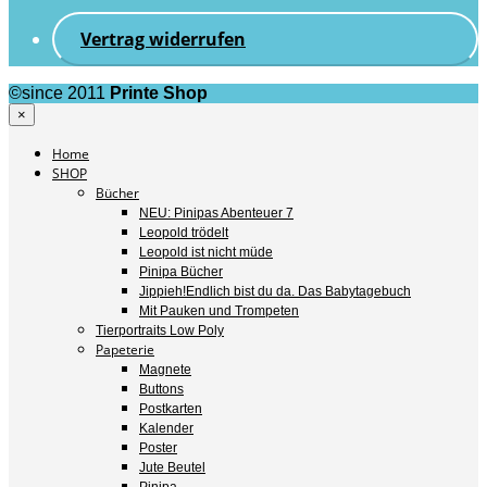
Vertrag widerrufen
©since 2011
Printe Shop
×
Home
SHOP
Bücher
NEU: Pinipas Abenteuer 7
Leopold trödelt
Leopold ist nicht müde
Pinipa Bücher
Jippieh!Endlich bist du da. Das Babytagebuch
Mit Pauken und Trompeten
Tierportraits Low Poly
Papeterie
Magnete
Buttons
Postkarten
Kalender
Poster
Jute Beutel