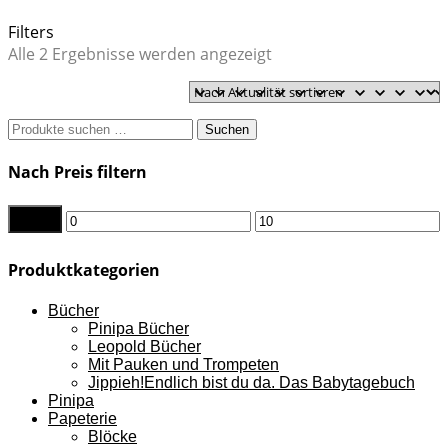
Filters
Nach
Alle 2 Ergebnisse werden angezeigt
Aktualität
sortiert
Suchen
Suchen
nach:
Nach Preis filtern
Filter
Min.
Max.
Preis
Preis
Produktkategorien
Bücher
Pinipa Bücher
Leopold Bücher
Mit Pauken und Trompeten
Jippieh!Endlich bist du da. Das Babytagebuch
Pinipa
Papeterie
Blöcke