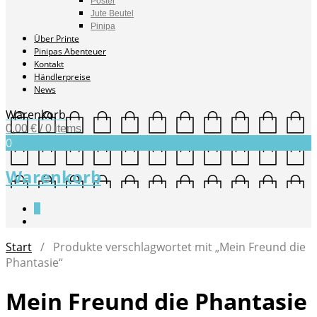
Poster
Jute Beutel
Pinipa
Über Printe
Pinipas Abenteuer
Kontakt
Händlerpreise
News
Warenkorb
0,00
€
/ 0 items
0
Warenkorb
0
Start
/ Produkte verschlagwortet mit „Mein Freund die
Phantasie“
Mein Freund die Phantasie