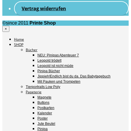
Vertrag widerrufen
©since 2011
Printe Shop
×
Home
SHOP
Bücher
NEU: Pinipas Abenteuer 7
Leopold trödelt
Leopold ist nicht müde
Pinipa Bücher
Jippieh!Endlich bist du da. Das Babytagebuch
Mit Pauken und Trompeten
Tierportraits Low Poly
Papeterie
Magnete
Buttons
Postkarten
Kalender
Poster
Jute Beutel
Pinipa