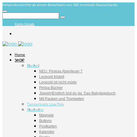
Versandkostenfrei ab einem Bestellwert von 50€ innerhalb Deutschlands.
Konto-Details
Home
SHOP
Bücher
NEU: Pinipas Abenteuer 7
Leopold trödelt
Leopold ist nicht müde
Pinipa Bücher
Jippieh!Endlich bist du da. Das Babytagebuch
Mit Pauken und Trompeten
Tierportraits Low Poly
Papeterie
Magnete
Buttons
Postkarten
Kalender