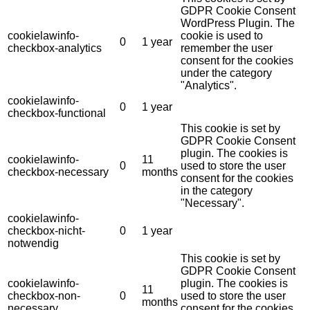
GDPR Cookie Consent
WordPress Plugin. The
cookielawinfo-
cookie is used to
0
1 year
checkbox-analytics
remember the user
consent for the cookies
under the category
"Analytics".
cookielawinfo-
0
1 year
checkbox-functional
This cookie is set by
GDPR Cookie Consent
plugin. The cookies is
cookielawinfo-
11
0
used to store the user
checkbox-necessary
months
consent for the cookies
in the category
"Necessary".
cookielawinfo-
checkbox-nicht-
0
1 year
notwendig
This cookie is set by
GDPR Cookie Consent
cookielawinfo-
plugin. The cookies is
11
checkbox-non-
0
used to store the user
months
necessary
consent for the cookies