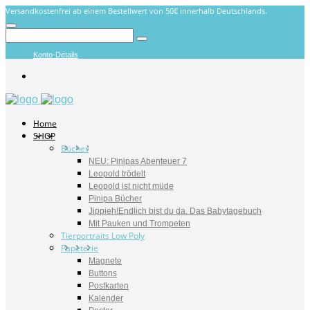
Versandkostenfrei ab einem Bestellwert von 50€ innerhalb Deutschlands.
Konto-Details
Home
SHOP
Bücher
NEU: Pinipas Abenteuer 7
Leopold trödelt
Leopold ist nicht müde
Pinipa Bücher
Jippieh!Endlich bist du da. Das Babytagebuch
Mit Pauken und Trompeten
Tierportraits Low Poly
Papeterie
Magnete
Buttons
Postkarten
Kalender