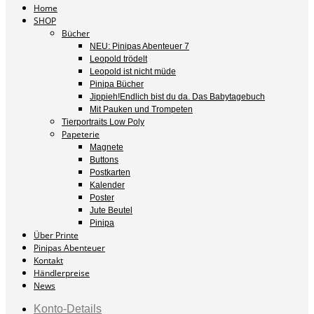
Home
SHOP
Bücher
NEU: Pinipas Abenteuer 7
Leopold trödelt
Leopold ist nicht müde
Pinipa Bücher
Jippieh!Endlich bist du da. Das Babytagebuch
Mit Pauken und Trompeten
Tierportraits Low Poly
Papeterie
Magnete
Buttons
Postkarten
Kalender
Poster
Jute Beutel
Pinipa
Über Printe
Pinipas Abenteuer
Kontakt
Händlerpreise
News
Konto-Details