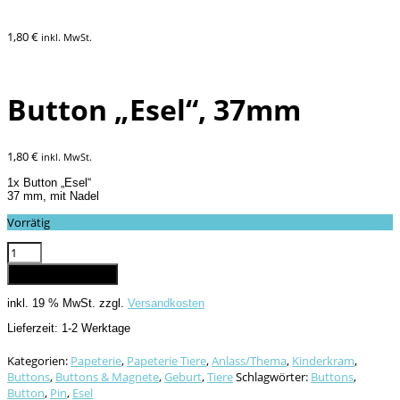
1,80
€
inkl. MwSt.
Button „Esel“, 37mm
1,80
€
inkl. MwSt.
1x Button „Esel“
37 mm, mit Nadel
Vorrätig
Button
"Esel",
In den Warenkorb
37mm
Menge
inkl. 19 % MwSt.
zzgl.
Versandkosten
Lieferzeit:
1-2 Werktage
Kategorien:
Papeterie
,
Papeterie Tiere
,
Anlass/Thema
,
Kinderkram
,
Buttons
,
Buttons & Magnete
,
Geburt
,
Tiere
Schlagwörter:
Buttons
,
Button
,
Pin
,
Esel