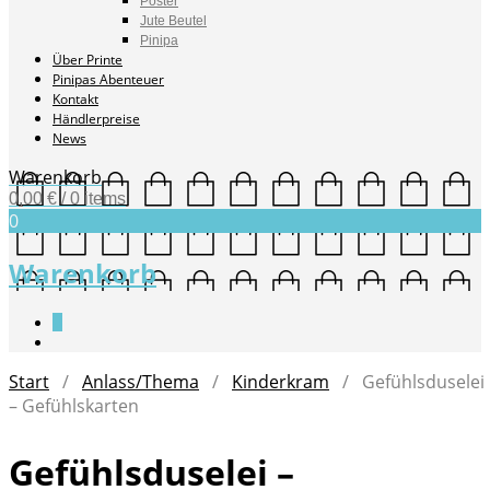
Poster
Jute Beutel
Pinipa
Über Printe
Pinipas Abenteuer
Kontakt
Händlerpreise
News
Warenkorb
0,00
€
/ 0 items
0
Warenkorb
0
Start
/
Anlass/Thema
/
Kinderkram
/ Gefühlsduselei
– Gefühlskarten
Gefühlsduselei –