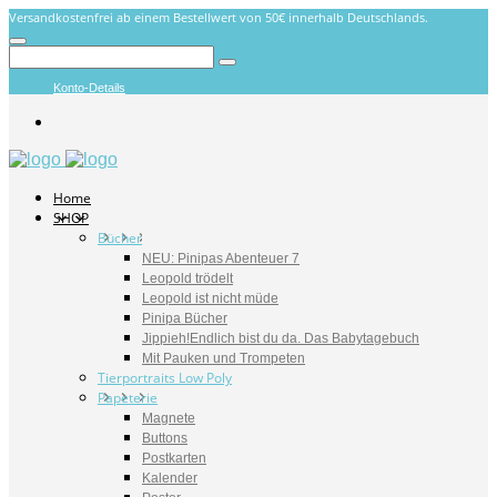
Versandkostenfrei ab einem Bestellwert von 50€ innerhalb Deutschlands.
Konto-Details
Home
SHOP
Bücher
NEU: Pinipas Abenteuer 7
Leopold trödelt
Leopold ist nicht müde
Pinipa Bücher
Jippieh!Endlich bist du da. Das Babytagebuch
Mit Pauken und Trompeten
Tierportraits Low Poly
Papeterie
Magnete
Buttons
Postkarten
Kalender