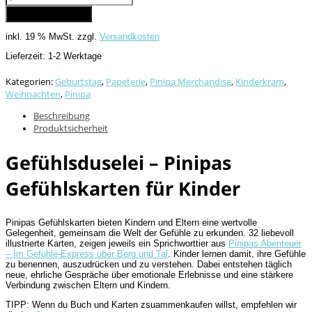
-
In den Warenkorb
Gefühlskarten
Menge
inkl. 19 % MwSt.
zzgl.
Versandkosten
Lieferzeit:
1-2 Werktage
Kategorien:
Geburtstag
,
Papeterie
,
Pinipa Merchandise
,
Kinderkram
,
Weihnachten
,
Pinipa
Beschreibung
Produktsicherheit
Gefühlsduselei – Pinipas
Gefühlskarten für Kinder
Pinipas Gefühlskarten bieten Kindern und Eltern eine wertvolle
Gelegenheit, gemeinsam die Welt der Gefühle zu erkunden. 32 liebevoll
illustrierte Karten, zeigen jeweils ein Sprichworttier aus
Pinipas Abenteuer
– Im Gefühle-Express über Berg und Tal
. Kinder lernen damit, ihre Gefühle
zu benennen, auszudrücken und zu verstehen. Dabei entstehen täglich
neue, ehrliche Gespräche über emotionale Erlebnisse und eine stärkere
Verbindung zwischen Eltern und Kindern.
TIPP: Wenn du Buch und Karten zsuammenkaufen willst, empfehlen wir