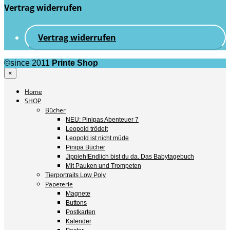
Vertrag widerrufen
Vertrag widerrufen
©since 2011
Printe Shop
×
Home
SHOP
Bücher
NEU: Pinipas Abenteuer 7
Leopold trödelt
Leopold ist nicht müde
Pinipa Bücher
Jippieh!Endlich bist du da. Das Babytagebuch
Mit Pauken und Trompeten
Tierportraits Low Poly
Papeterie
Magnete
Buttons
Postkarten
Kalender