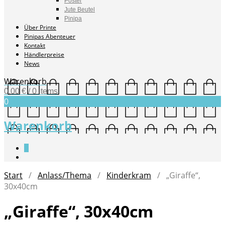
Poster
Jute Beutel
Pinipa
Über Printe
Pinipas Abenteuer
Kontakt
Händlerpreise
News
Warenkorb
0,00
€
/ 0 items
0
Warenkorb
0
Start
/
Anlass/Thema
/
Kinderkram
/ „Giraffe“,
30x40cm
„Giraffe“, 30x40cm