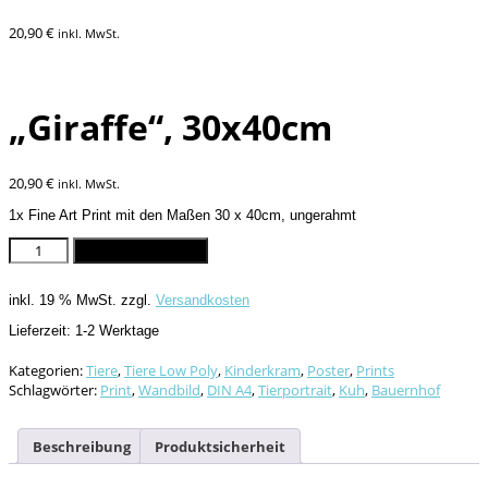
20,90
€
inkl. MwSt.
„Giraffe“, 30x40cm
20,90
€
inkl. MwSt.
1x Fine Art Print mit den Maßen 30 x 40cm, ungerahmt
"Giraffe",
In den Warenkorb
30x40cm
Menge
inkl. 19 % MwSt.
zzgl.
Versandkosten
Lieferzeit:
1-2 Werktage
Kategorien:
Tiere
,
Tiere Low Poly
,
Kinderkram
,
Poster
,
Prints
Schlagwörter:
Print
,
Wandbild
,
DIN A4
,
Tierportrait
,
Kuh
,
Bauernhof
Beschreibung
Produktsicherheit