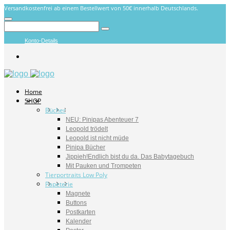
Versandkostenfrei ab einem Bestellwert von 50€ innerhalb Deutschlands.
Konto-Details
Home
SHOP
Bücher
NEU: Pinipas Abenteuer 7
Leopold trödelt
Leopold ist nicht müde
Pinipa Bücher
Jippieh!Endlich bist du da. Das Babytagebuch
Mit Pauken und Trompeten
Tierportraits Low Poly
Papeterie
Magnete
Buttons
Postkarten
Kalender