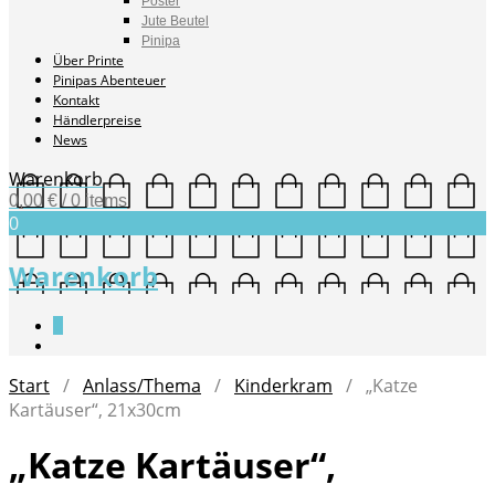
Poster
Jute Beutel
Pinipa
Über Printe
Pinipas Abenteuer
Kontakt
Händlerpreise
News
Warenkorb
0,00
€
/ 0 items
0
Warenkorb
0
Start
/
Anlass/Thema
/
Kinderkram
/ „Katze
Kartäuser“, 21x30cm
„Katze Kartäuser“,