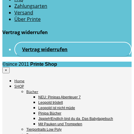
Zahlungsarten
Versand
Über Printe
Vertrag widerrufen
Vertrag widerrufen
©since 2011
Printe Shop
×
Home
SHOP
Bücher
NEU: Pinipas Abenteuer 7
Leopold trödelt
Leopold ist nicht müde
Pinipa Bücher
Jippieh!Endlich bist du da. Das Babytagebuch
Mit Pauken und Trompeten
Tierportraits Low Poly