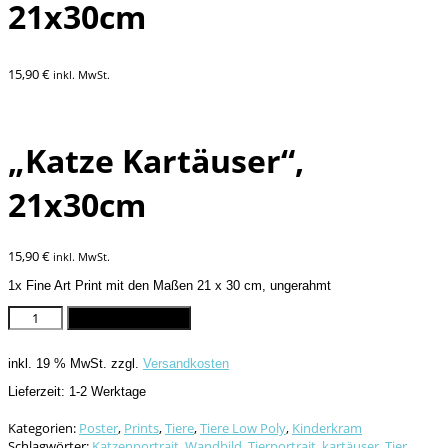
21x30cm
15,90
€
inkl. MwSt.
„Katze Kartäuser“,
21x30cm
15,90
€
inkl. MwSt.
1x Fine Art Print mit den Maßen 21 x 30 cm, ungerahmt
"Katze
In den Warenkorb
Kartäuser",
21x30cm
inkl. 19 % MwSt.
zzgl.
Versandkosten
Menge
Lieferzeit:
1-2 Werktage
Kategorien:
Poster
,
Prints
,
Tiere
,
Tiere Low Poly
,
Kinderkram
Schlagwörter:
Katzenportrait
,
Wandbild
,
Tierportrait
,
kartäuser
,
Tier
,