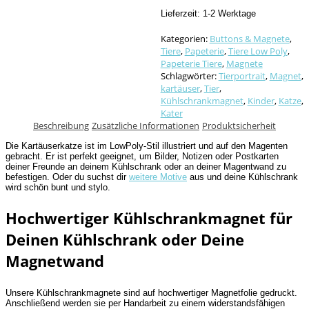
Lieferzeit:
1-2 Werktage
Kategorien:
Buttons & Magnete
,
Tiere
,
Papeterie
,
Tiere Low Poly
,
Papeterie Tiere
,
Magnete
Schlagwörter:
Tierportrait
,
Magnet
,
kartäuser
,
Tier
,
Kühlschrankmagnet
,
Kinder
,
Katze
,
Kater
Beschreibung
Zusätzliche Informationen
Produktsicherheit
Die Kartäuserkatze ist im LowPoly-Stil illustriert und auf den Magenten
gebracht. Er ist perfekt geeignet, um Bilder, Notizen oder Postkarten
deiner Freunde an deinem Kühlschrank oder an deiner Magentwand zu
befestigen. Oder du suchst dir
weitere Motive
aus und deine Kühlschrank
wird schön bunt und stylo.
Hochwertiger Kühlschrankmagnet für
Deinen Kühlschrank oder Deine
Magnetwand
Unsere Kühlschrankmagnete sind auf hochwertiger Magnetfolie gedruckt.
Anschließend werden sie per Handarbeit zu einem widerstandsfähigen