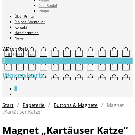
Poster
Jute Beutel
Pinipa
Über Printe
Pinipas Abenteuer
Kontakt
Händlerpreise
News
Warenkorb
0,00
€
/ 0 items
0
Warenkorb
0
Start
/
Papeterie
/
Buttons & Magnete
/ Magnet
„Kartäuser Katze“
Magnet „Kartäuser Katze“