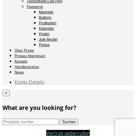
Tierportraits Low Poly
Papeterie
Magnete
Buttons
Postkarten
Kalender
Poster
Jute Beutel
Pinipa
Über Printe
Pinipas Abenteuer
Kontakt
Händlerpreise
News
Konto-Details
×
What are you looking for?
Suchen
Suchen
nach:
Vertrag widerrufen