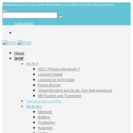
Versandkostenfrei ab einem Bestellwert von 50€ innerhalb Deutschlands.
Konto-Details
Home
SHOP
Bücher
NEU: Pinipas Abenteuer 7
Leopold trödelt
Leopold ist nicht müde
Pinipa Bücher
Jippieh!Endlich bist du da. Das Babytagebuch
Mit Pauken und Trompeten
Tierportraits Low Poly
Papeterie
Magnete
Buttons
Postkarten
Kalender