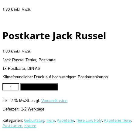
1,80
€
inkl. MwSt.
Postkarte Jack Russel
1,80
€
inkl. MwSt.
Jack Russel Terrier, Postkarte
1x Postkarte, DIN A6
Klimafreundlicher Druck auf hochwertigem Postkartenkarton
Postkarte
In den Warenkorb
Jack
Russel
inkl. 7 % MwSt.
zzgl.
Versandkosten
Menge
Lieferzeit:
1-2 Werktage
Kategorien:
Geburtstag
,
Tiere
,
Papeterie
,
Tiere Low Poly
,
Papeterie Tiere
,
Postkarten
,
Karten