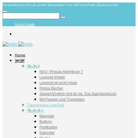
Versandkostenfrei ab einem Bestellwert von 50€ innerhalb Deutschlands.
Konto-Details
Home
SHOP
Bücher
NEU: Pinipas Abenteuer 7
Leopold trödelt
Leopold ist nicht müde
Pinipa Bücher
Jippieh!Endlich bist du da. Das Babytagebuch
Mit Pauken und Trompeten
Tierportraits Low Poly
Papeterie
Magnete
Buttons
Postkarten
Kalender