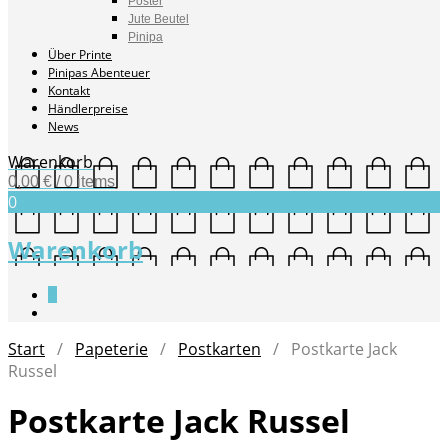
Poster
Jute Beutel
Pinipa
Über Printe
Pinipas Abenteuer
Kontakt
Händlerpreise
News
Warenkorb
0,00
€
/ 0 items
0
Warenkorb
0
Start
/
Papeterie
/
Postkarten
/ Postkarte Jack
Russel
Postkarte Jack Russel