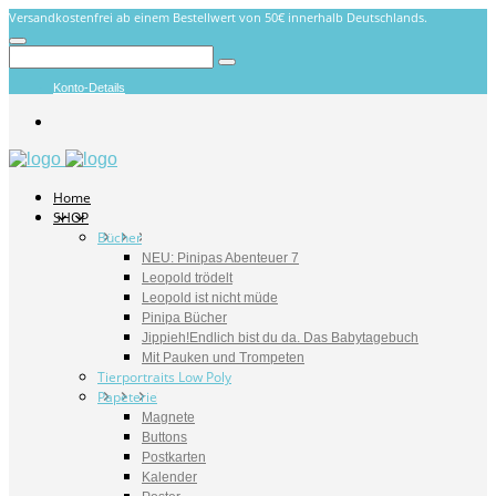
Versandkostenfrei ab einem Bestellwert von 50€ innerhalb Deutschlands.
Konto-Details
Home
SHOP
Bücher
NEU: Pinipas Abenteuer 7
Leopold trödelt
Leopold ist nicht müde
Pinipa Bücher
Jippieh!Endlich bist du da. Das Babytagebuch
Mit Pauken und Trompeten
Tierportraits Low Poly
Papeterie
Magnete
Buttons
Postkarten
Kalender