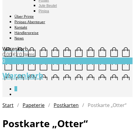
Poster
Jute Beutel
Pinipa
Über Printe
Pinipas Abenteuer
Kontakt
Händlerpreise
News
Warenkorb
0,00
€
/ 0 items
0
Warenkorb
0
Start
/
Papeterie
/
Postkarten
/ Postkarte „Otter“
Postkarte „Otter“