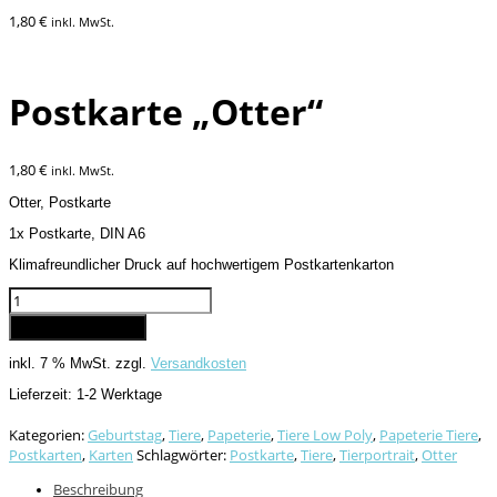
1,80
€
inkl. MwSt.
Postkarte „Otter“
1,80
€
inkl. MwSt.
Otter, Postkarte
1x Postkarte, DIN A6
Klimafreundlicher Druck auf hochwertigem Postkartenkarton
Postkarte
"Otter"
In den Warenkorb
Menge
inkl. 7 % MwSt.
zzgl.
Versandkosten
Lieferzeit:
1-2 Werktage
Kategorien:
Geburtstag
,
Tiere
,
Papeterie
,
Tiere Low Poly
,
Papeterie Tiere
,
Postkarten
,
Karten
Schlagwörter:
Postkarte
,
Tiere
,
Tierportrait
,
Otter
Beschreibung