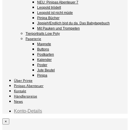
NEU: Pinipas Abenteuer 7
Leopold trödelt
Leopold ist nicht müde
Pinipa Bücher
Jippieh!Endlich bist du da. Das Babytagebuch
Mit Pauken und Trompeten
Tierportraits Low Poly
Papeterie
Magnete
Buttons
Postkarten
Kalender
Poster
Jute Beutel
Pinipa
Über Printe
Pinipas Abenteuer
Kontakt
Händlerpreise
News
Konto-Details
×