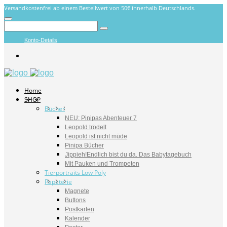
Versandkostenfrei ab einem Bestellwert von 50€ innerhalb Deutschlands.
Konto-Details
Home
SHOP
Bücher
NEU: Pinipas Abenteuer 7
Leopold trödelt
Leopold ist nicht müde
Pinipa Bücher
Jippieh!Endlich bist du da. Das Babytagebuch
Mit Pauken und Trompeten
Tierportraits Low Poly
Papeterie
Magnete
Buttons
Postkarten
Kalender