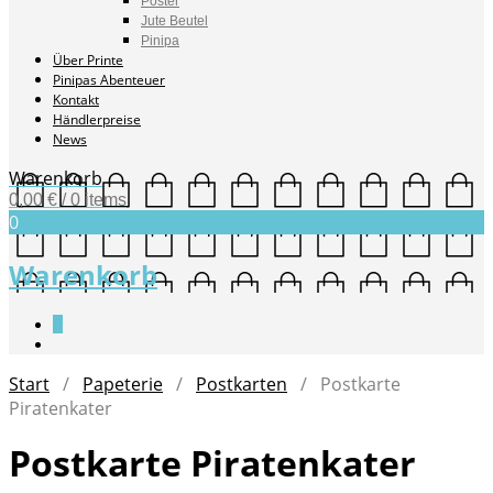
Poster
Jute Beutel
Pinipa
Über Printe
Pinipas Abenteuer
Kontakt
Händlerpreise
News
Warenkorb
0,00
€
/ 0 items
0
Warenkorb
0
Start
/
Papeterie
/
Postkarten
/ Postkarte
Piratenkater
Postkarte Piratenkater