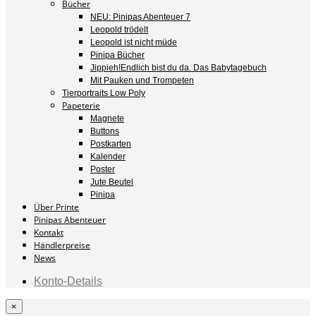
Bücher
NEU: Pinipas Abenteuer 7
Leopold trödelt
Leopold ist nicht müde
Pinipa Bücher
Jippieh!Endlich bist du da. Das Babytagebuch
Mit Pauken und Trompeten
Tierportraits Low Poly
Papeterie
Magnete
Buttons
Postkarten
Kalender
Poster
Jute Beutel
Pinipa
Über Printe
Pinipas Abenteuer
Kontakt
Händlerpreise
News
Konto-Details
×