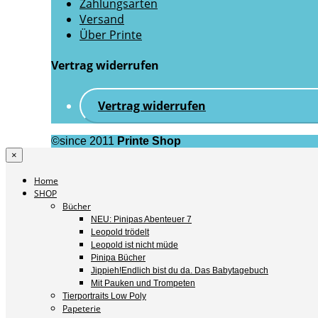
Zahlungsarten
Versand
Über Printe
Vertrag widerrufen
Vertrag widerrufen
©since 2011
Printe Shop
×
Home
SHOP
Bücher
NEU: Pinipas Abenteuer 7
Leopold trödelt
Leopold ist nicht müde
Pinipa Bücher
Jippieh!Endlich bist du da. Das Babytagebuch
Mit Pauken und Trompeten
Tierportraits Low Poly
Papeterie