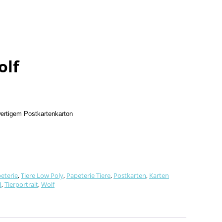
olf
wertigem Postkartenkarton
eterie
,
Tiere Low Poly
,
Papeterie Tiere
,
Postkarten
,
Karten
d
,
Tierportrait
,
Wolf