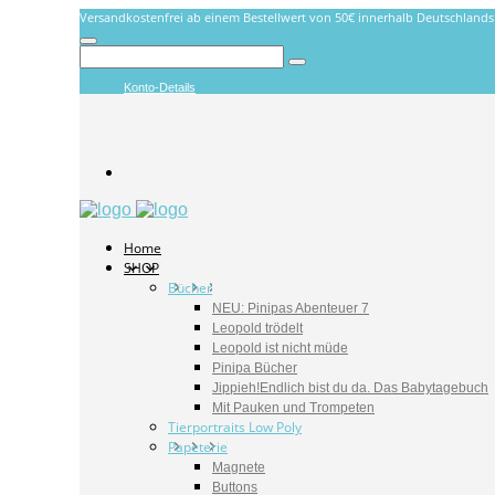
Versandkostenfrei ab einem Bestellwert von 50€ innerhalb Deutschlands
Konto-Details
Home
SHOP
Bücher
NEU: Pinipas Abenteuer 7
Leopold trödelt
Leopold ist nicht müde
Pinipa Bücher
Jippieh!Endlich bist du da. Das Babytagebuch
Mit Pauken und Trompeten
Tierportraits Low Poly
Papeterie
Magnete
Buttons