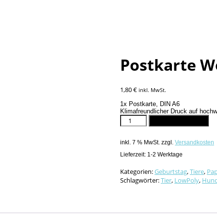
Postkarte W
1,80
€
inkl. MwSt.
1x Postkarte, DIN A6
Klimafreundlicher Druck auf hoch
Postkarte
In den Warenkorb
Wolf
Menge
inkl. 7 % MwSt.
zzgl.
Versandkosten
Lieferzeit:
1-2 Werktage
Kategorien:
Geburtstag
,
Tiere
,
Pap
Schlagwörter:
Tier
,
LowPoly
,
Hun