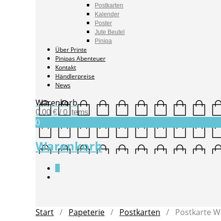
Postkarten
Kalender
Poster
Jute Beutel
Pinipa
Über Printe
Pinipas Abenteuer
Kontakt
Händlerpreise
News
Warenkorb
0,00
€
/ 0 items
0
Warenkorb
0
Start
/
Papeterie
/
Postkarten
/ Postkarte W