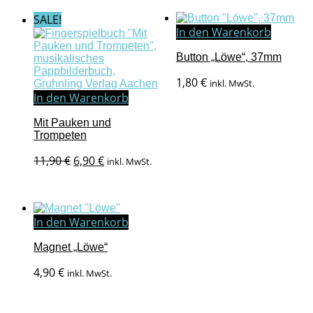
SALE!
In den Warenkorb
Button „Löwe“, 37mm
1,80
€
inkl. MwSt.
In den Warenkorb
Mit Pauken und
Trompeten
Ursprünglicher
Aktueller
11,90
€
6,90
€
inkl. MwSt.
Preis
Preis
war:
ist:
11,90 €
6,90 €.
In den Warenkorb
Magnet „Löwe“
4,90
€
inkl. MwSt.