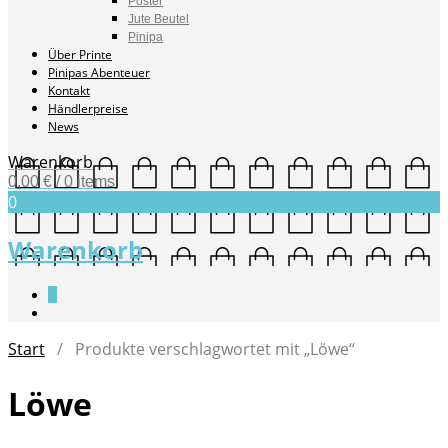
Poster
Jute Beutel
Pinipa
Über Printe
Pinipas Abenteuer
Kontakt
Händlerpreise
News
Warenkorb
0,00
€
/ 0 items
0
Warenkorb
0
Start
/ Produkte verschlagwortet mit „Löwe“
Löwe