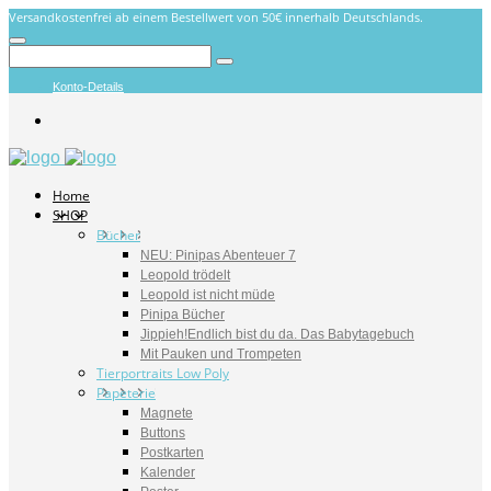
Versandkostenfrei ab einem Bestellwert von 50€ innerhalb Deutschlands.
Konto-Details
Home
SHOP
Bücher
NEU: Pinipas Abenteuer 7
Leopold trödelt
Leopold ist nicht müde
Pinipa Bücher
Jippieh!Endlich bist du da. Das Babytagebuch
Mit Pauken und Trompeten
Tierportraits Low Poly
Papeterie
Magnete
Buttons
Postkarten
Kalender