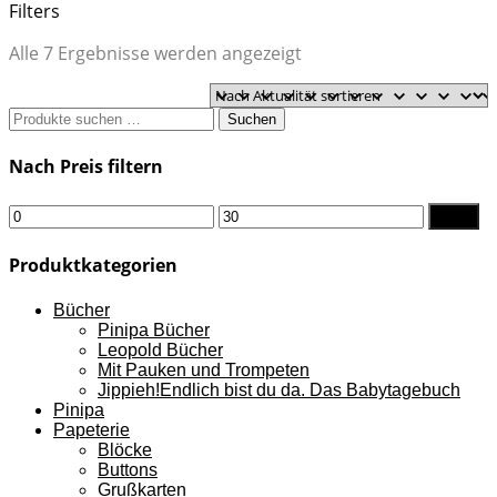
Filters
Nach
Alle 7 Ergebnisse werden angezeigt
Aktualität
sortiert
Suchen
Suchen
nach:
Nach Preis filtern
Min.
Max.
Filter
Preis
Preis
Produktkategorien
Bücher
Pinipa Bücher
Leopold Bücher
Mit Pauken und Trompeten
Jippieh!Endlich bist du da. Das Babytagebuch
Pinipa
Papeterie
Blöcke
Buttons
Grußkarten