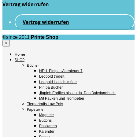
Vertrag widerrufen
Vertrag widerrufen
©since 2011
Printe Shop
×
Home
SHOP
Bücher
NEU: Pinipas Abenteuer 7
Leopold trödelt
Leopold ist nicht müde
Pinipa Bücher
Jippieh!Endlich bist du da. Das Babytagebuch
Mit Pauken und Trompeten
Tierportraits Low Poly
Papeterie
Magnete
Buttons
Postkarten
Kalender
Poster