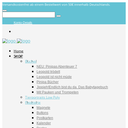
Versandkostenfrei ab einem Bestellwert von 50€ innerhalb Deutschlands.
Konto-Details
Home
SHOP
Bücher
NEU: Pinipas Abenteuer 7
Leopold trödelt
Leopold ist nicht müde
Pinipa Bücher
Jippieh!Endlich bist du da. Das Babytagebuch
Mit Pauken und Trompeten
Tierportraits Low Poly
Papeterie
Magnete
Buttons
Postkarten
Kalender