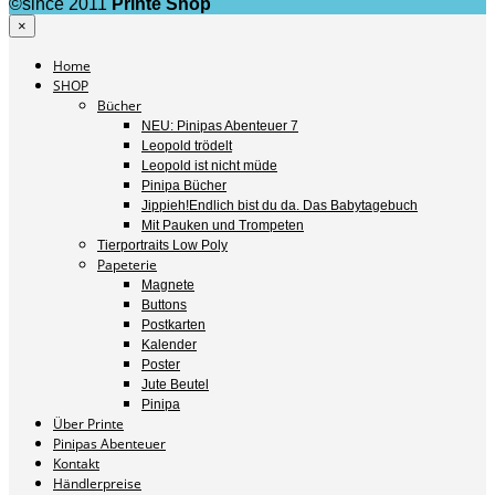
©since 2011
Printe Shop
×
Home
SHOP
Bücher
NEU: Pinipas Abenteuer 7
Leopold trödelt
Leopold ist nicht müde
Pinipa Bücher
Jippieh!Endlich bist du da. Das Babytagebuch
Mit Pauken und Trompeten
Tierportraits Low Poly
Papeterie
Magnete
Buttons
Postkarten
Kalender
Poster
Jute Beutel
Pinipa
Über Printe
Pinipas Abenteuer
Kontakt
Händlerpreise