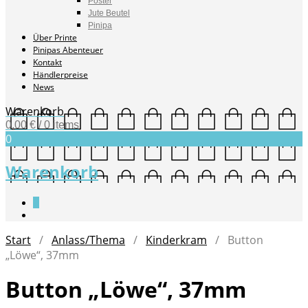
Poster
Jute Beutel
Pinipa
Über Printe
Pinipas Abenteuer
Kontakt
Händlerpreise
News
Warenkorb
0,00
€
/ 0 items
0
Warenkorb
0
Start
/
Anlass/Thema
/
Kinderkram
/ Button
„Löwe“, 37mm
Button „Löwe“, 37mm