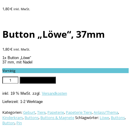
1,80
€
inkl. MwSt.
Button „Löwe“, 37mm
1,80
€
inkl. MwSt.
1x Button „Löwe“
37 mm, mit Nadel
Vorrätig
Button
In den Warenkorb
"Löwe",
37mm
inkl. 19 % MwSt.
zzgl.
Versandkosten
Menge
Lieferzeit:
1-2 Werktage
Kategorien:
Geburt
,
Tiere
,
Papeterie
,
Papeterie Tiere
,
Anlass/Thema
,
Kinderkram
,
Buttons
,
Buttons & Magnete
Schlagwörter:
Löwe
,
Buttons
,
Button
,
Pin