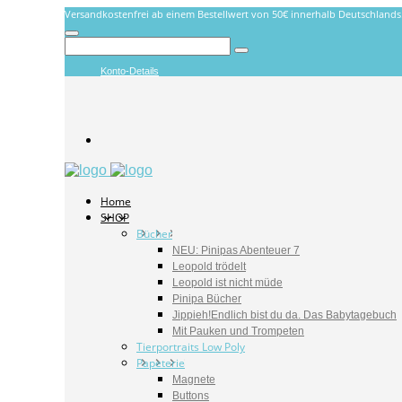
Versandkostenfrei ab einem Bestellwert von 50€ innerhalb Deutschlands
Konto-Details
Home
SHOP
Bücher
NEU: Pinipas Abenteuer 7
Leopold trödelt
Leopold ist nicht müde
Pinipa Bücher
Jippieh!Endlich bist du da. Das Babytagebuch
Mit Pauken und Trompeten
Tierportraits Low Poly
Papeterie
Magnete
Buttons