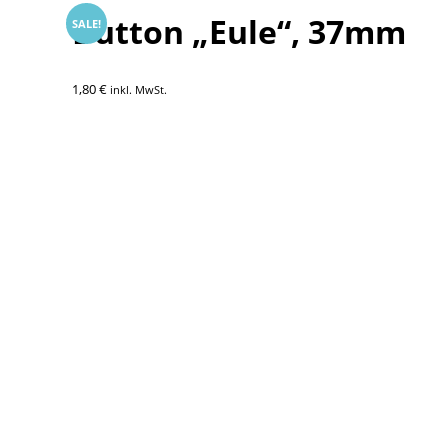
Button „Eule“, 37mm
SALE!
1,80
€
inkl. MwSt.