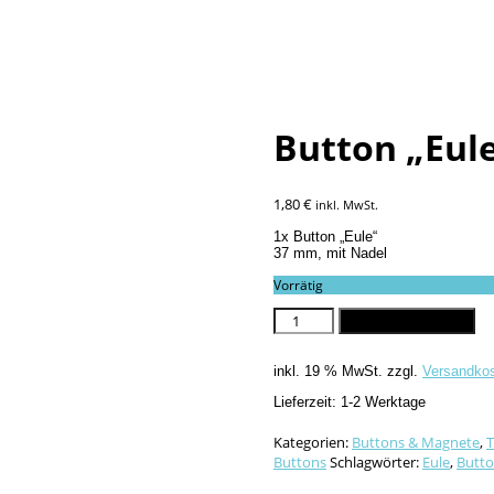
Button „Eul
1,80
€
inkl. MwSt.
1x Button „Eule“
37 mm, mit Nadel
Vorrätig
Button
In den Warenkorb
"Eule",
37mm
inkl. 19 % MwSt.
zzgl.
Versandko
Menge
Lieferzeit:
1-2 Werktage
Kategorien:
Buttons & Magnete
,
T
Buttons
Schlagwörter:
Eule
,
Butt