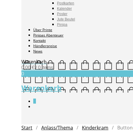
Postkarten
Kalender
Poster
Jute Beutel
Pinipa
Über Printe
Pinipas Abenteuer
Kontakt
Händlerpreise
News
Warenkorb
0,00
€
/ 0 items
0
Warenkorb
0
Start
/
Anlass/Thema
/
Kinderkram
/ Button 