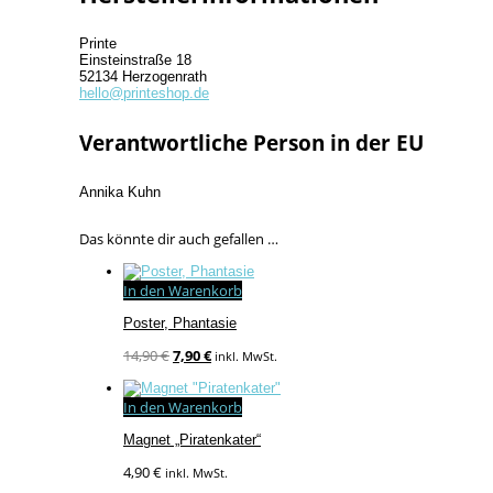
Printe
Einsteinstraße 18
52134 Herzogenrath
hello@printeshop.de
Verantwortliche Person in der EU
Annika Kuhn
Das könnte dir auch gefallen …
In den Warenkorb
Poster, Phantasie
Ursprünglicher
Aktueller
14,90
€
7,90
€
inkl. MwSt.
Preis
Preis
war:
ist:
In den Warenkorb
14,90 €
7,90 €.
Magnet „Piratenkater“
4,90
€
inkl. MwSt.