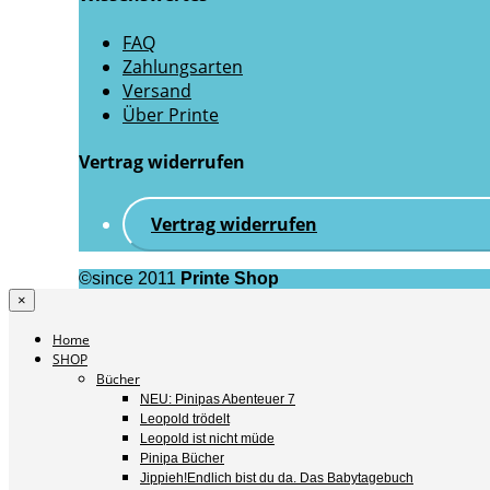
FAQ
Zahlungsarten
Versand
Über Printe
Vertrag widerrufen
Vertrag widerrufen
©since 2011
Printe Shop
×
Home
SHOP
Bücher
NEU: Pinipas Abenteuer 7
Leopold trödelt
Leopold ist nicht müde
Pinipa Bücher
Jippieh!Endlich bist du da. Das Babytagebuch