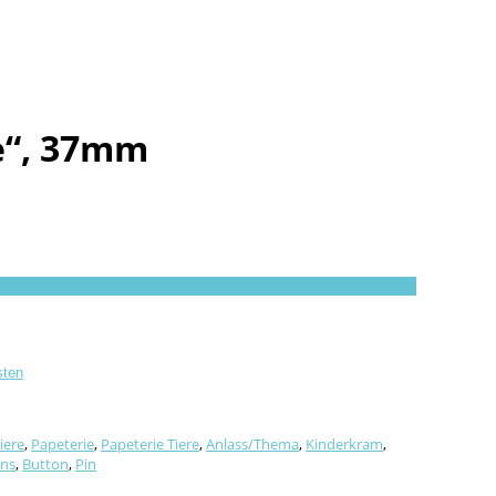
e“, 37mm
sten
iere
,
Papeterie
,
Papeterie Tiere
,
Anlass/Thema
,
Kinderkram
,
ons
,
Button
,
Pin