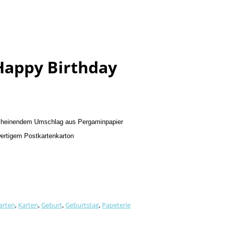
Happy Birthday
scheinendem Umschlag aus Pergaminpapier
wertigem Postkartenkarton
arten
,
Karten
,
Geburt
,
Geburtstag
,
Papeterie