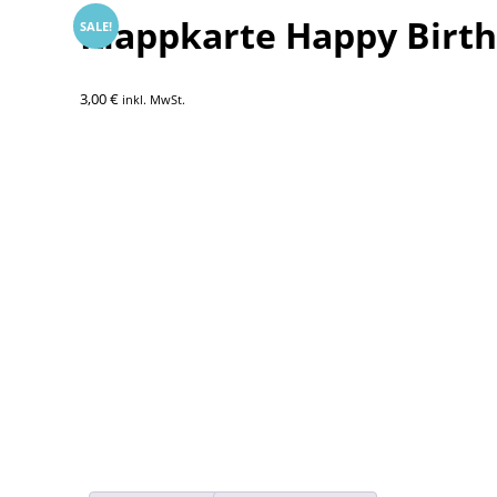
Klappkarte Happy Birt
SALE!
3,00
€
inkl. MwSt.