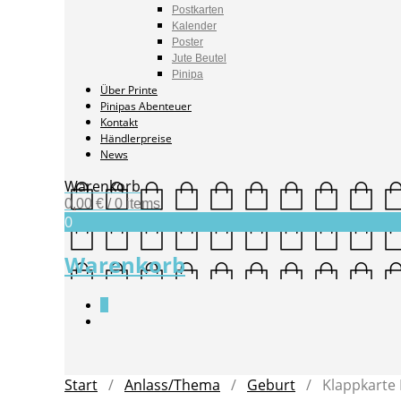
Postkarten
Kalender
Poster
Jute Beutel
Pinipa
Über Printe
Pinipas Abenteuer
Kontakt
Händlerpreise
News
Warenkorb
0,00
€
/ 0 items
0
Warenkorb
0
Start
/
Anlass/Thema
/
Geburt
/ Klappkarte 