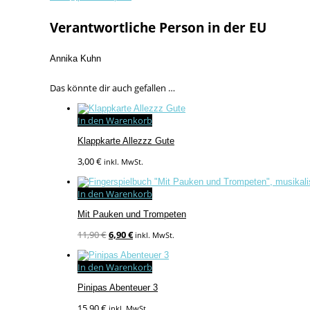
Verantwortliche Person in der EU
Annika Kuhn
Das könnte dir auch gefallen …
In den Warenkorb
Klappkarte Allezzz Gute
3,00
€
inkl. MwSt.
In den Warenkorb
Mit Pauken und Trompeten
Ursprünglicher
Aktueller
11,90
€
6,90
€
inkl. MwSt.
Preis
Preis
war:
ist:
In den Warenkorb
11,90 €
6,90 €.
Pinipas Abenteuer 3
15,90
€
inkl. MwSt.