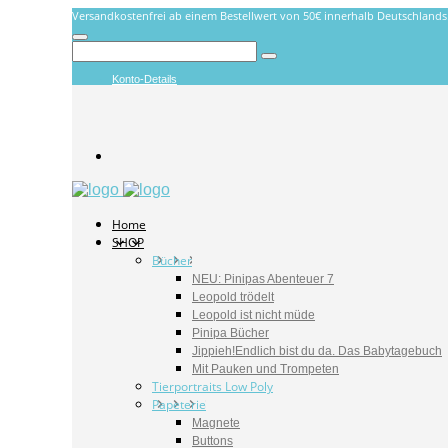
Versandkostenfrei ab einem Bestellwert von 50€ innerhalb Deutschlands
Konto-Details
Home
SHOP
Bücher
NEU: Pinipas Abenteuer 7
Leopold trödelt
Leopold ist nicht müde
Pinipa Bücher
Jippieh!Endlich bist du da. Das Babytagebuch
Mit Pauken und Trompeten
Tierportraits Low Poly
Papeterie
Magnete
Buttons