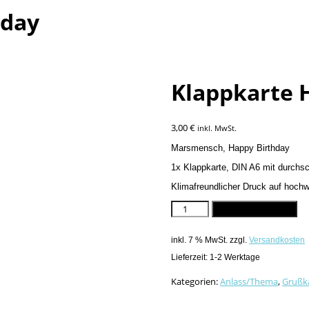
hday
Klappkarte 
3,00
€
inkl. MwSt.
Marsmensch, Happy Birthday
1x Klappkarte, DIN A6 mit durch
Klimafreundlicher Druck auf hoch
Klappkarte
In den Warenkorb
Happy
Birthday
inkl. 7 % MwSt.
zzgl.
Versandkosten
Menge
Lieferzeit:
1-2 Werktage
Kategorien:
Anlass/Thema
,
Grußk