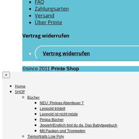
FAQ
Zahlungsarten
Versand
Über Printe
Vertrag widerrufen
Vertrag widerrufen
©since 2011
Printe Shop
×
Home
SHOP
Bücher
NEU: Pinipas Abenteuer 7
Leopold trödelt
Leopold ist nicht müde
Pinipa Bücher
Jippieh!Endlich bist du da. Das Babytagebuch
Mit Pauken und Trompeten
Tierportraits Low Poly