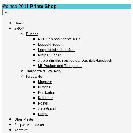
©since 2011
Printe Shop
×
Home
SHOP
Bücher
NEU: Pinipas Abenteuer 7
Leopold trödelt
Leopold ist nicht müde
Pinipa Bücher
Jippieh!Endlich bist du da. Das Babytagebuch
Mit Pauken und Trompeten
Tierportraits Low Poly
Papeterie
Magnete
Buttons
Postkarten
Kalender
Poster
Jute Beutel
Pinipa
Über Printe
Pinipas Abenteuer
Kontakt