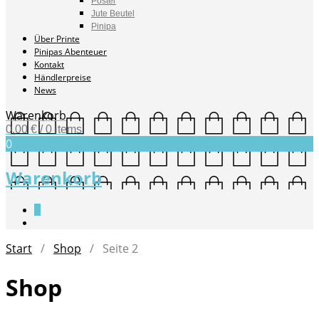
Poster
Jute Beutel
Pinipa
Über Printe
Pinipas Abenteuer
Kontakt
Händlerpreise
News
Warenkorb
0,00
€
/ 0 items
0
Warenkorb
0
Start
/
Shop
/ Seite 2
Shop