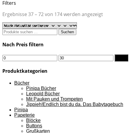
Filters
Nach
Ergebnisse 37 – 72 von 174 werden angezeigt
Aktualität
sortiert
Suchen
Suchen
nach:
Nach Preis filtern
Min.
Max.
Filter
Preis
Preis
Produktkategorien
Bücher
Pinipa Bücher
Leopold Bücher
Mit Pauken und Trompeten
Jippieh!Endlich bist du da. Das Babytagebuch
Pinipa
Papeterie
Blöcke
Buttons
Grußkarten