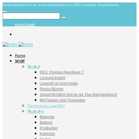
Versandkostenfrei ab einem Bestellwert von 50€ innerhalb Deutschlands.
Konto-Details
Home
SHOP
Bücher
NEU: Pinipas Abenteuer 7
Leopold trödelt
Leopold ist nicht müde
Pinipa Bücher
Jippieh!Endlich bist du da. Das Babytagebuch
Mit Pauken und Trompeten
Tierportraits Low Poly
Papeterie
Magnete
Buttons
Postkarten
Kalender