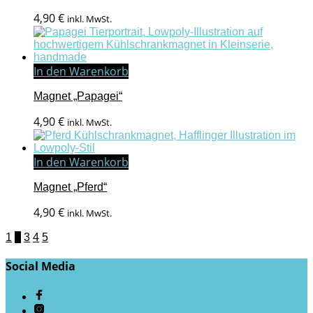
4,90
€
inkl. MwSt.
In den Warenkorb
Magnet „Papagei“
4,90
€
inkl. MwSt.
In den Warenkorb
Magnet „Pferd“
4,90
€
inkl. MwSt.
1
2
3
4
5
Social Media