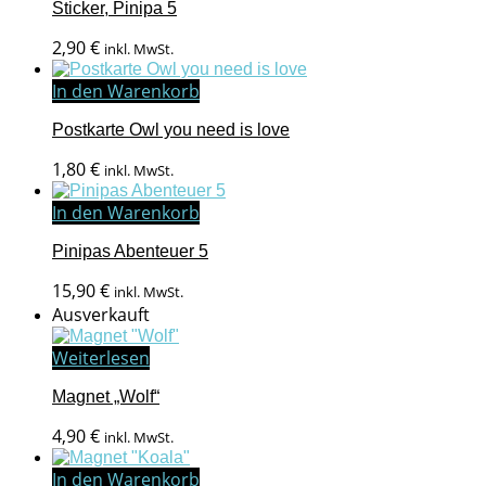
Sticker, Pinipa 5
2,90
€
inkl. MwSt.
In den Warenkorb
Postkarte Owl you need is love
1,80
€
inkl. MwSt.
In den Warenkorb
Pinipas Abenteuer 5
15,90
€
inkl. MwSt.
Ausverkauft
Weiterlesen
Magnet „Wolf“
4,90
€
inkl. MwSt.
In den Warenkorb